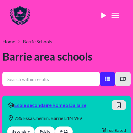
Home
Barrie
Schools
Barrie
area schools
École secondaire Roméo Dallaire
736 Essa Chemin, Barrie L4N 9E9
Top Rated
Secondary
Public
9-12