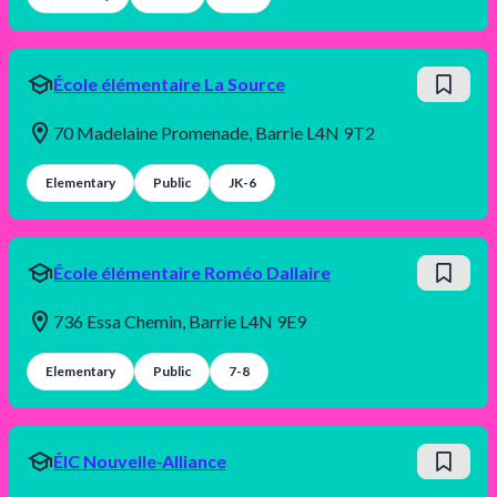
École élémentaire La Source
70 Madelaine Promenade, Barrie L4N 9T2
Elementary
Public
JK-6
École élémentaire Roméo Dallaire
736 Essa Chemin, Barrie L4N 9E9
Elementary
Public
7-8
ÉIC Nouvelle-Alliance